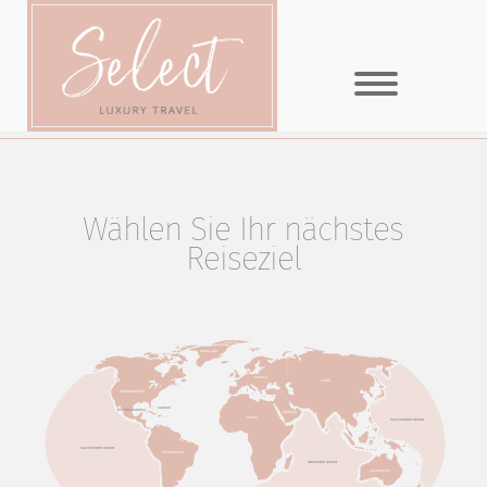
MENÜ
Wählen Sie Ihr nächstes
Reiseziel
ARKTIS
GRÖNLAND
EUROPA
EUROPA
ASIEN
NORDAMERIKA
KARIBIK
MITTELAMERIKA
ARABIEN
AFRIKA
PAZIFISCHER OZEAN
PAZIFISCHER OZEAN
SÜDAMERIKA
INDISCHER OZEAN
AUSTRALIEN