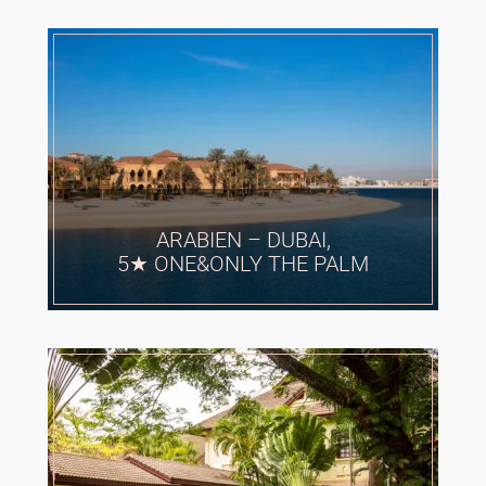
ARABIEN – DUBAI,
5★ ONE&ONLY THE PALM