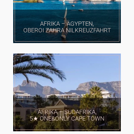
AFRIKA – ÄGYPTEN,
OBEROI ZAHRA NILKREUZFAHRT
AFRIKA – SÜDAFRIKA,
5★ ONE&ONLY CAPE TOWN