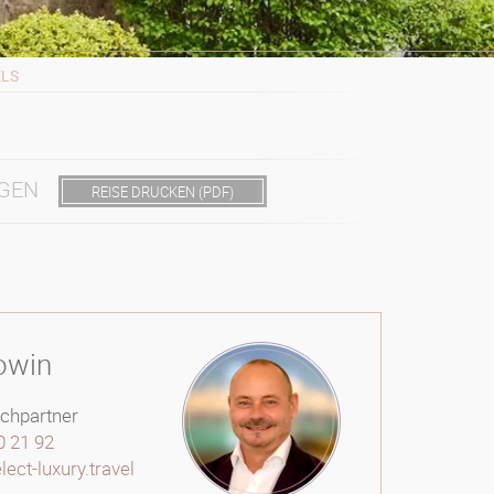
ELS
GEN
REISE DRUCKEN (PDF)
owin
echpartner
0 21 92
ct-luxury.travel