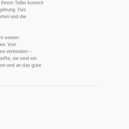
uf Ihrem Teller kommt
mgebung. Das
enten und die
um seinen
ten. Von
ues verbinden –
fte; sie sind ein
sen und an das gute