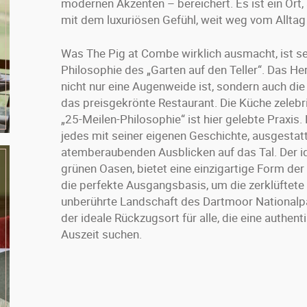
modernen Akzenten – bereichert. Es ist ein Ort,
mit dem luxuriösen Gefühl, weit weg vom Alltag 
Was The Pig at Combe wirklich ausmacht, ist sei
Philosophie des „Garten auf den Teller“. Das Her
nicht nur eine Augenweide ist, sondern auch die 
das preisgekrönte Restaurant. Die Küche zelebri
„25-Meilen-Philosophie“ ist hier gelebte Praxis.
jedes mit seiner eigenen Geschichte, ausgestatte
atemberaubenden Ausblicken auf das Tal. Der idy
grünen Oasen, bietet eine einzigartige Form de
die perfekte Ausgangsbasis, um die zerklüftete
unberührte Landschaft des Dartmoor Nationalpa
der ideale Rückzugsort für alle, die eine authen
Auszeit suchen.