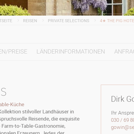
TSEITE
REISEN
PRIVATE SELECTIONS
4★ THE PIG HOT
EN/PREISE
LÄNDERINFORMATIONEN
ANFRA
ls
Dirk G
Table-Küche
ollektion stilvoller Landhäuser in
Ihr Anspr
pruchsvolle Reisende, die exquisite
030 / 69 8
e Farm-to-Table-Gastronomie,
gowin@sele
gionalen Erzeugern. Jedes der