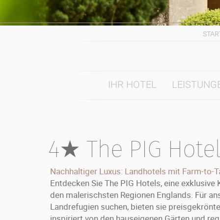
STAR
IHR HOTEL
LEISTUNG
4★ The PIG Hote
Nachhaltiger Luxus: Landhotels mit Farm-to-
Entdecken Sie The PIG Hotels, eine exklusive K
den malerischsten Regionen Englands. Für ans
Landrefugien suchen, bieten sie preisgekrönt
inspiriert von den hauseigenen Gärten und re