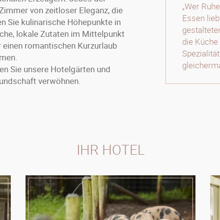
„Wer Ruhe,
 Zimmer von zeitloser Eleganz, die
Essen liebt
en Sie kulinarische Höhepunkte in
gestaltet
che, lokale Zutaten im Mittelpunkt
die Küche 
 einen romantischen Kurzurlaub
Spezialitä
hmen.
gleicherma
en Sie unsere Hotelgärten und
reundschaft verwöhnen.
IHR HOTEL