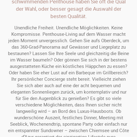
schwimmenden Penthouse haben Sie oft die Qual
der Wahl, oder besser gesagt die Auswahl der
besten Qualität.
Unendliche Freiheit. Unendliche Möglichkeiten. Keine
Kompromisse. Penthouse-Living auf dem Wasser macht
jeden Moment unvergesslich. Gehen Sie aufs Oberdeck, um
das 360-Grad-Panorama auf Gewässer und Liegeplatz zu
bestaunen? Lassen Sie Ihre Seele und gleichzeitig die Beine
im Wasser baumeln? Oder gönnen Sie sich in der bestens
ausgestatteten Küche ein köstliches Häppchen zu essen?
Oder haben Sie eher Lust auf ein Barbeque im Grillbereich?
Ihr persönlicher Concierge steht bereit. Vielleicht ziehen
Sie sich aber auch auf eine der acht bequemen und
eleganten Sonnenliegen zurück, um kontemplativ und nur
für Sie den Augenblick zu genießen? Es gibt so viele
verschiedene Möglichkeiten, dass Ihnen sicher nicht
langweilig wird – an Bord des Luxus-Hausboots. Ob
wunderschöne Auszeit, festliches Dinner, Meeting mit
Seeblick, Wochenendtrip, spontane Party oder einfach nur
ein entspannter Sundowner – zwischen Chiemsee und Côte
d’Azur garantiert der einzigartige Lifestyle pure