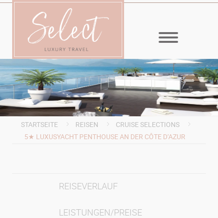
MENÜ
STARTSEITE
REISEN
CRUISE SELECTIONS
5★ LUXUSYACHT PENTHOUSE AN DER CÔTE D’AZUR
REISEVERLAUF
LEISTUNGEN/PREISE