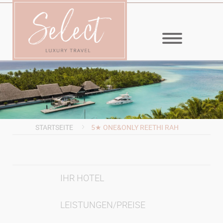
MENÜ
STARTSEITE
5★ ONE&ONLY REETHI RAH
IHR HOTEL
LEISTUNGEN/PREISE