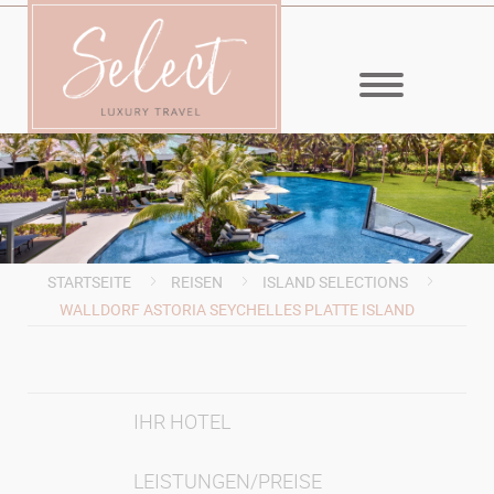
MENÜ
STARTSEITE
REISEN
ISLAND SELECTIONS
WALLDORF ASTORIA SEYCHELLES PLATTE ISLAND
IHR HOTEL
LEISTUNGEN/PREISE