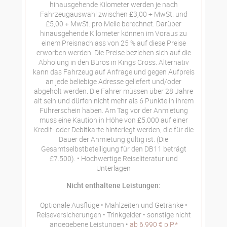
hinausgehende Kilometer werden je nach
Fahrzeugauswahl zwischen £3,00 + MwSt. und
£5,00 + MwSt. pro Meile berechnet. Darüber
hinausgehende Kilometer können im Voraus zu
einem Preisnachlass von 25 % auf diese Preise
erworben werden. Die Preise beziehen sich auf die
Abholung in den Büros in Kings Cross. Alternativ
kann das Fahrzeug auf Anfrage und gegen Aufpreis
an jede beliebige Adresse geliefert und/oder
abgeholt werden. Die Fahrer müssen über 28 Jahre
alt sein und dürfen nicht mehr als 6 Punkte in ihrem
Führerschein haben. Am Tag vor der Anmietung
muss eine Kaution in Höhe von £5.000 auf einer
Kredit- oder Debitkarte hinterlegt werden, die für die
Dauer der Anmietung gültig ist. (Die
Gesamtselbstbeteiligung für den DB11 beträgt
£7.500).
Hochwertige Reiseliteratur und
Unterlagen
Nicht enthaltene Leistungen:
Optionale Ausflüge
Mahlzeiten und Getränke
Reiseversicherungen
Trinkgelder
sonstige nicht
angegebene Leistungen
ab 6.990 € p.P.*