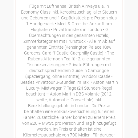
Füge mit Lufthansa, British Airways u.a. in
Economy-Class inkl. Kerosinzuschlag, aller Steuern
und Gebühren und 1 Gepäckstück pro Person plus
1 Handgepäck
Meet & Greet bei Ankunft am
Flughafen
Privattransfers in London
9
Übernachtungen in den genannten Hotels,
Zimmerkategorien mit Frühstück
Alle im Ablauf
genannten Eintritte (Kensington Palace, Kew
Gardens, Cardiff Castle, Caerphilly Castle)
The
Rubens Afternoon Tea für 2, alle genannten
Tischreservierungen
Private Führungen mit
deutschsprechendem Guide in Cambrigde
(Spaziergang, ohne Eintritte), Windsor Castle
Beatles Privattour 3-Stunden im Taxi
Aston Martin
Luxury- Mietwagen 7 Tage (24 Stunden-Regel
beachten) – Aston Martin DBS Volante (2012,
white, Automatic, Convertible) inkl.
Bereitstellungsgebühr in London. Die Preise
beinhalten eine Vollkaskoversicherung für einen
Fahrer. Zusätzliche Fahrer können zu einem Preis
von £20 + MwSt. pro Person und Tag hinzugefügt
werden. Im Preis enthalten ist eine
Kilometerpauschale von 700 Meilen. Für darüber