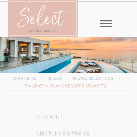
MENÜ
STARTSEITE
REISEN
ISLAND SELECTIONS
5★ ABATON ISLAND RESORT & SPA KRETA
IHR HOTEL
LEISTUNGEN/PREISE