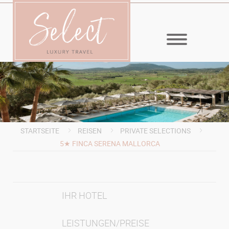
MENÜ
STARTSEITE
REISEN
PRIVATE SELECTIONS
5★ FINCA SERENA MALLORCA
IHR HOTEL
LEISTUNGEN/PREISE