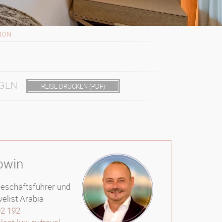
TION
GEN
REISE DRUCKEN (PDF)
owin
Geschäftsführer und
velist Arabia
02 192