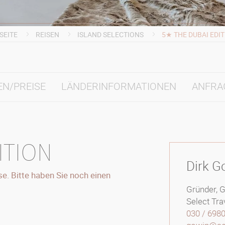
SEITE
REISEN
ISLAND SELECTIONS
5★ THE DUBAI EDI
EN/PREISE
LÄNDERINFORMATIONEN
ANFRA
ITION
Dirk G
e. Bitte haben Sie noch einen
Gründer, 
Select Tra
030 / 698