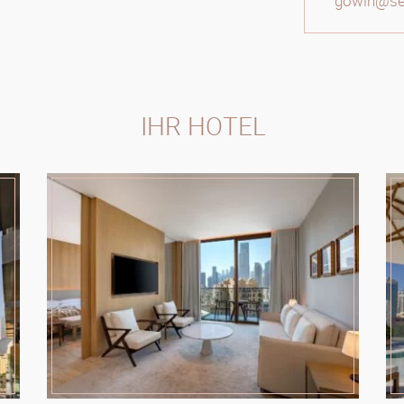
gowin@sele
IHR HOTEL