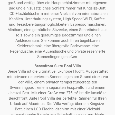
groß und verfügt über ein Hauptschlafzimmer mit eigenem
Bad und ein zusätzliches Schlafzimmer mit Kingsize-Bett,
LCD-Flachbildschirm mit einer Vielzahl von internationalen
Kanälen, Unterhaltungssystem, High-Speed-Wi-Fi, Kaffee-
und Teezubereitungsmöglichkeiten, Espressomaschinen,
Minibars, eine gemütliche Sitzecke, einen Schreibtisch aus
Holz sowie ein geräumiges Badezimmer und einen
Ankleideraum. Sie können auch Ihren begehbaren
Kleiderschrank, eine übergroße Badewanne, eine
Regendusche, eine Außendusche und private reservierte
Sonnenliegen genießen.
Beachfront Suite Pool Villa
Diese Villa ist die ultimative luxuriöse Flucht. Ausgestattet
mit privaten reservierten Sonnenliegen am Strand direkt vor
der Villa, einem privaten temperaturgeregelten
Swimmingpool, einem separaten Esspavillon und einem
Jacuzzi-Bett. Mit einer Größe von 375 m² ist die luxuriöse
Beachfront Suite Pool Villa der perfekte Rahmen für Ihren
Urlaub auf Mauritius. Die Villa verfügt über ein Kingsize-
Bett, einen LCD-Flachbildschirm mit einer Vielzahl
internationaler Kanäle, ein Unterhaltungssystem, High-