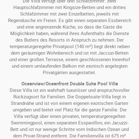
Die Villa verfügt über drei Schlafzimmer: zwei
Hauptschlafzimmer mit Kingsize-Betten und ein drittes
Schlafzimmer mit zwei Einzelbetten, jeweils mit
Regendusche im Freien. Es gibt einen separaten Essbereich
und eine angrenzende Küche, so dass die Gäste die
Möglichkeit haben, während ihres Aufenthalts die Dienste
des Butlers des Resorts in Anspruch zu nehmen. Der
temperaturgeregelte Privatpool (140 m²) liegt direkt neben
dem geräumigen Wohnbereich und ist mit Jaccuzi-Betten
und einer großen Terrasse, einem geschlossenen Innenhof
und einem umlaufenden Balkon mit exotisch angelegten
Privatgärten ausgestattet.
Oceanview/Oceanfront Double Suite Pool Villa
Diese Villa ist ein wahrhaft luxuriöser und anspruchsvoller
Rückzugsort für Familien. Die Doppelsuite-Villa liegt in
Strandnähe und ist von einem eigenen exotischen Garten
umgeben und bietet viel Platz für die ganze Familie. Die
Villa verfügt über einen privaten, temperaturgeregelten
Swimmingpool, einen separaten Esspavillon, ein Jacuzzi-
Bett und ist nur wenige Schritte vom Indischen Ozean und
dem Privat-Strand entfernt. Die Familienvilla ist 675 m²