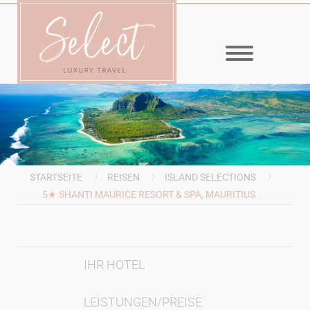
MENÜ
STARTSEITE
REISEN
ISLAND SELECTIONS
5★ SHANTI MAURICE RESORT & SPA, MAURITIUS
IHR HOTEL
LEISTUNGEN/PREISE