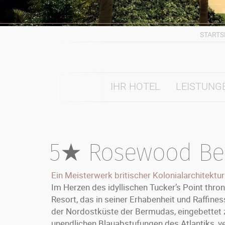
STARTS
IHR HOTEL
LEISTUNG
5★ Rosewood B
Ein Meisterwerk britischer Kolonialarchitektur
Im Herzen des idyllischen Tucker’s Point thr
Resort, das in seiner Erhabenheit und Raffine
der Nordostküste der Bermudas, eingebettet 
unendlichen Blauabstufungen des Atlantiks, v