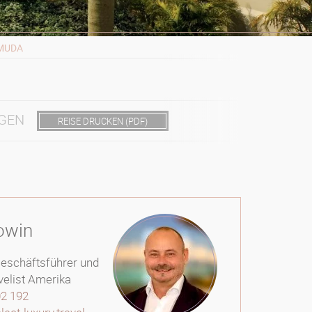
MUDA
GEN
REISE DRUCKEN (PDF)
owin
Geschäftsführer und
velist Amerika
02 192