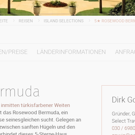
EITE
REISEN
ISLAND SELECTIONS
5★ ROSEWOOD BER
EN/PREISE
LÄNDERINFORMATIONEN
ANFRA
ermuda
Dirk G
 inmitten türkisfarbener Weiten
ont das Rosewood Bermuda, ein
Gründer, 
sse seinesgleichen sucht. Gelegen an
Select Tra
zwischen sanften Hügeln und den
030 / 698
erbindet dieses 5-Sterne-Haus