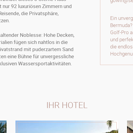
gowin@sele
t nur 92 luxuriösen Zimmern und
Reisende, die Privatsphäre,
Ein unver
tzen.
Bermuda? 
Golf-Pro a
haltender Noblesse: Hohe Decken,
und perfek
alien fügen sich nahtlos in die
die endlos
rivatstrand mit puderzartem Sand
Hochgenus
eten eine Bühne für unvergessliche
lusiven Wassersportaktivitäten.
IHR HOTEL