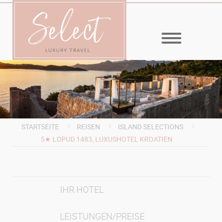
MENÜ
STARTSEITE
REISEN
ISLAND SELECTIONS
5★ LOPUD 1483, LUXUSHOTEL KROATIEN
IHR HOTEL
LEISTUNGEN/PREISE