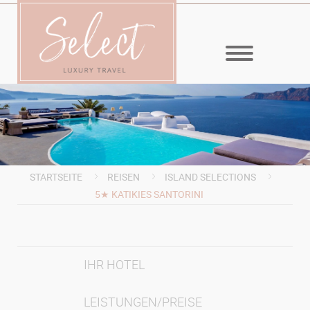
MENÜ
STARTSEITE
REISEN
ISLAND SELECTIONS
5★ KATIKIES SANTORINI
IHR HOTEL
LEISTUNGEN/PREISE