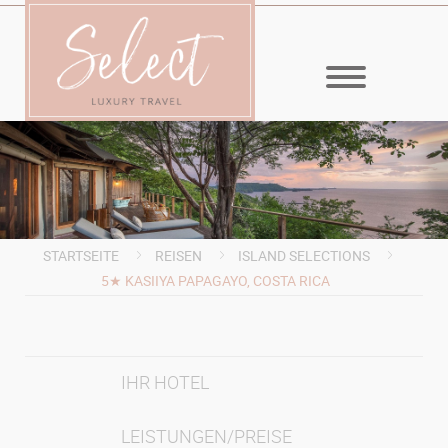
MENÜ
STARTSEITE
REISEN
ISLAND SELECTIONS
5★ KASIIYA PAPAGAYO, COSTA RICA
IHR HOTEL
LEISTUNGEN/PREISE