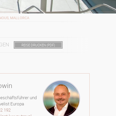
 NOUS, MALLORCA
GEN
REISE DRUCKEN (PDF)
owin
Geschäftsführer und
velist Europa
02 192