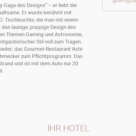
gowin@sele
y Gaga des Designs“ – er liebt die
haltsame. Er wurde berühmt mit
O. Tischleuchte, die man mit einem
ür das launige, poppige Design des
 den Themen Gaming und Astronomie,
tgardistischer Stil voll zum Tragen.
wieder; das Gourmet-Restaurant Astir
nschmecker zum Pflichtprogramm. Das
Strand und ist mit dem Auto nur 20
t.
IHR HOTEL