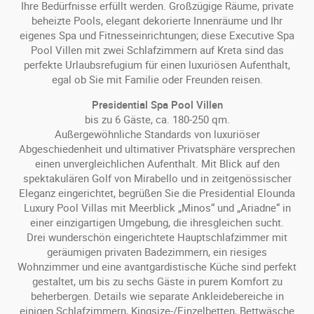
Ihre Bedürfnisse erfüllt werden. Großzügige Räume, private
beheizte Pools, elegant dekorierte Innenräume und Ihr
eigenes Spa und Fitnesseinrichtungen; diese Executive Spa
Pool Villen mit zwei Schlafzimmern auf Kreta sind das
perfekte Urlaubsrefugium für einen luxuriösen Aufenthalt,
egal ob Sie mit Familie oder Freunden reisen.
Presidential Spa Pool Villen
bis zu 6 Gäste, ca. 180-250 qm.
Außergewöhnliche Standards von luxuriöser
Abgeschiedenheit und ultimativer Privatsphäre versprechen
einen unvergleichlichen Aufenthalt. Mit Blick auf den
spektakulären Golf von Mirabello und in zeitgenössischer
Eleganz eingerichtet, begrüßen Sie die Presidential Elounda
Luxury Pool Villas mit Meerblick „Minos“ und „Ariadne“ in
einer einzigartigen Umgebung, die ihresgleichen sucht.
Drei wunderschön eingerichtete Hauptschlafzimmer mit
geräumigen privaten Badezimmern, ein riesiges
Wohnzimmer und eine avantgardistische Küche sind perfekt
gestaltet, um bis zu sechs Gäste in purem Komfort zu
beherbergen. Details wie separate Ankleidebereiche in
einigen Schlafzimmern, Kingsize-/Einzelbetten, Bettwäsche