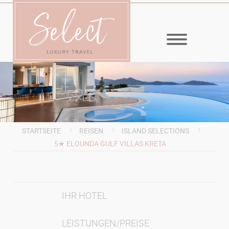
MENÜ
STARTSEITE
REISEN
ISLAND SELECTIONS
5★ ELOUNDA GULF VILLAS KRETA
IHR HOTEL
LEISTUNGEN/PREISE