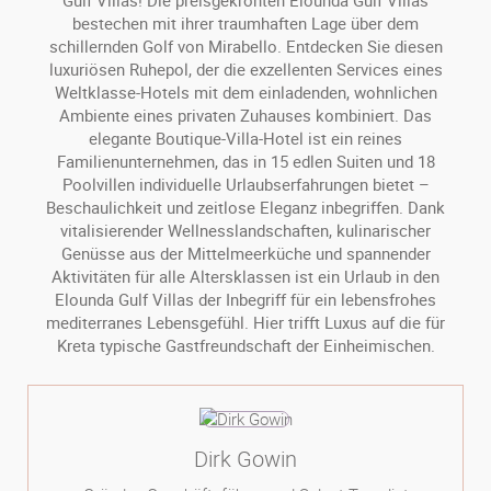
Gulf Villas! Die preisgekrönten Elounda Gulf Villas
bestechen mit ihrer traumhaften Lage über dem
schillernden Golf von Mirabello. Entdecken Sie diesen
luxuriösen Ruhepol, der die exzellenten Services eines
Weltklasse-Hotels mit dem einladenden, wohnlichen
Ambiente eines privaten Zuhauses kombiniert. Das
elegante Boutique-Villa-Hotel ist ein reines
Familienunternehmen, das in 15 edlen Suiten und 18
Poolvillen individuelle Urlaubserfahrungen bietet –
Beschaulichkeit und zeitlose Eleganz inbegriffen. Dank
vitalisierender Wellnesslandschaften, kulinarischer
Genüsse aus der Mittelmeerküche und spannender
Aktivitäten für alle Altersklassen ist ein Urlaub in den
Elounda Gulf Villas der Inbegriff für ein lebensfrohes
mediterranes Lebensgefühl. Hier trifft Luxus auf die für
Kreta typische Gastfreundschaft der Einheimischen.
Dirk Gowin