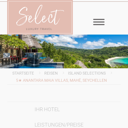
MENÜ
STARTSEITE
REISEN
ISLAND SELECTIONS
5★ ANANTARA MAIA VILLAS, MAHÉ, SEYCHELLEN
IHR HOTEL
LEISTUNGEN/PREISE